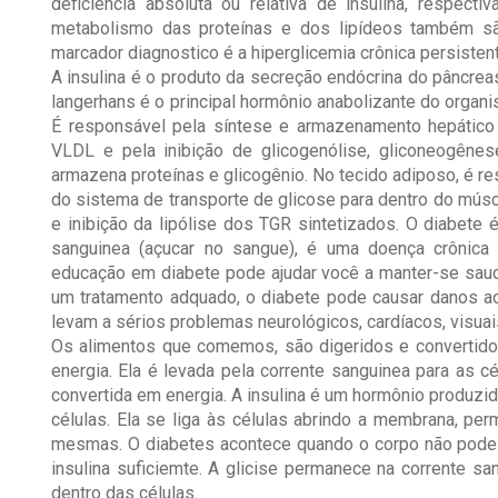
deficiência absoluta ou relativa de insulina, respect
metabolismo das proteínas e dos lipídeos também sã
marcador diagnostico é a hiperglicemia crônica persisten
A insulina é o produto da secreção endócrina do pâncreas
langerhans é o principal hormônio anabolizante do organi
É responsável pela síntese e armazenamento hepático de
VLDL e pela inibição de glicogenólise, gliconeogênes
armazena proteínas e glicogênio. No tecido adiposo, é re
do sistema de transporte de glicose para dentro do mús
e inibição da lipólise dos TGR sintetizados. O diabete 
sanguinea (açucar no sangue), é uma doença crônica
educação em diabete pode ajudar você a manter-se sau
um tratamento adquado, o diabete pode causar danos 
levam a sérios problemas neurológicos, cardíacos, visuai
Os alimentos que comemos, são digeridos e convertidos
energia. Ela é levada pela corrente sanguinea para as c
convertida em energia. A insulina é um hormônio produzido
células. Ela se liga às células abrindo a membrana, per
mesmas. O diabetes acontece quando o corpo não pode 
insulina suficiemte. A glicise permanece na corrente sa
dentro das células.