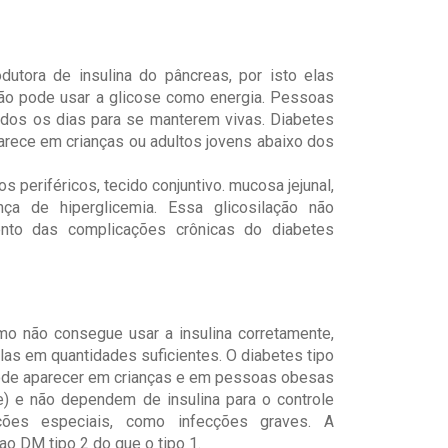
dutora de insulina do pâncreas, por isto elas
 não pode usar a glicose como energia. Pessoas
odos os dias para se manterem vivas. Diabetes
rece em crianças ou adultos jovens abaixo dos
 periféricos, tecido conjuntivo. mucosa jejunal,
ça de hiperglicemia. Essa glicosilação não
ento das complicações crônicas do diabetes
mo não consegue usar a insulina corretamente,
lulas em quantidades suficientes. O diabetes tipo
de aparecer em crianças e em pessoas obesas
e) e não dependem de insulina para o controle
ções especiais, como infecções graves. A
o DM tipo 2 do que o tipo 1.