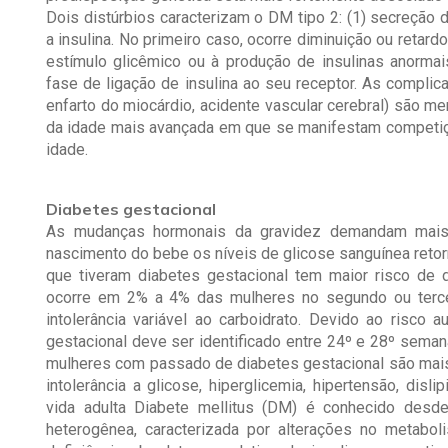
Dois distúrbios caracterizam o DM tipo 2: (1) secreção de
a insulina. No primeiro caso, ocorre diminuição ou retar
estímulo glicêmico ou à produção de insulinas anorma
fase de ligação de insulina ao seu receptor. As complic
enfarto do miocárdio, acidente vascular cerebral) são m
da idade mais avançada em que se manifestam competi
idade.
Diabetes gestacional
As mudanças hormonais da gravidez demandam mais i
nascimento do bebe os níveis de glicose sanguínea retor
que tiveram diabetes gestacional tem maior risco de 
ocorre em 2% a 4% das mulheres no segundo ou terceir
intolerância variável ao carboidrato. Devido ao risco 
gestacional deve ser identificado entre 24º e 28º sema
mulheres com passado de diabetes gestacional são mais 
intolerância a glicose, hiperglicemia, hipertensão, disli
vida adulta Diabete mellitus (DM) é conhecido desde
heterogênea, caracterizada por alterações no metabo