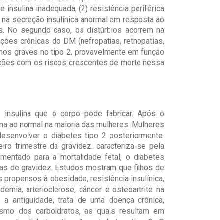
 insulina inadequada, (2) resistência periférica
do na secreção insulínica anormal em resposta ao
is. No segundo caso, os distúrbios acorrem na
ações crônicas do DM (nefropatias, retnopatias,
enos graves no tipo 2, provavelmente em função
ções com os riscos crescentes de morte nessa
nsulina que o corpo pode fabricar. Após o
na ao normal na maioria das mulheres. Mulheres
desenvolver o diabetes tipo 2 posteriormente.
o trimestre da gravidez. caracteriza-se pela
aumentado para a mortalidade fetal, o diabetes
nas de gravidez. Estudos mostram que filhos de
propensos à obesidade, resistência insulínica,
pidemia, arterioclerose, câncer e osteoartrite na
 a antiguidade, trata de uma doença crônica,
lismo dos carboidratos, as quais resultam em