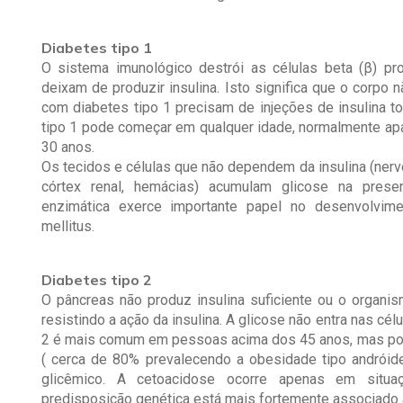
Diabetes tipo 1
O sistema imunológico destrói as células beta (β) pro
deixam de produzir insulina. Isto significa que o corpo
com diabetes tipo 1 precisam de injeções de insulina t
tipo 1 pode começar em qualquer idade, normalmente apa
30 anos.
Os tecidos e células que não dependem da insulina (nervos
córtex renal, hemácias) acumulam glicose na presen
enzimática exerce importante papel no desenvolvim
mellitus.
Diabetes tipo 2
O pâncreas não produz insulina suficiente ou o organis
resistindo a ação da insulina. A glicose não entra nas cé
2 é mais comum em pessoas acima dos 45 anos, mas po
( cerca de 80% prevalecendo a obesidade tipo andróid
glicêmico. A cetoacidose ocorre apenas em situa
predisposição genética está mais fortemente associado a