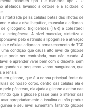
ivamente diabetes tipo 1 e diabetes tipo 2. O
o afetados levando à cetose e à acidose. o
te.
 sintetizada pelas células betas das ilhotas de
smo e atua a nível hepático, muscular e adiposo.
 glicogênio, triglicérides (TGR) e colesterol
e e cetogênese. A nível muscular, sintetiza e
sponsável pelo estímulo à lipogênise e ativação
culo e células adiposas, armazenamento de TGR
é uma condição que causa alto nível de glicose
 que pode ser controlada, mas não curada. A
dável e aprender viver bem com o diabete, sem
aos grandes e pequenos vasos sanguineos, que
s e renais.
 em glicose, que é a nossa principal fonte de
élulas do nosso corpo, dentro das células ela é
 pelo pâncreas, ela ajuda a glicose a entrar nas
mitindo que a glicose passe para o interior das
usar apropriadamente a insulina ou não produz
nguinea e seu nível aumentam, faltando glicose