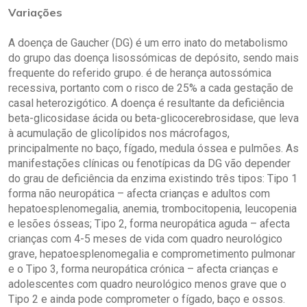
Variações
A doença de Gaucher (DG) é um erro inato do metabolismo
do grupo das doença lisossómicas de depósito, sendo mais
frequente do referido grupo. é de herança autossómica
recessiva, portanto com o risco de 25% a cada gestação de
casal heterozigótico. A doença é resultante da deficiência
beta-glicosidase ácida ou beta-glicocerebrosidase, que leva
à acumulação de glicolípidos nos mácrofagos,
principalmente no baço, fígado, medula óssea e pulmões. As
manifestações clínicas ou fenotípicas da DG vão depender
do grau de deficiência da enzima existindo três tipos: Tipo 1
forma não neuropática – afecta crianças e adultos com
hepatoesplenomegalia, anemia, trombocitopenia, leucopenia
e lesões ósseas; Tipo 2, forma neuropática aguda – afecta
crianças com 4-5 meses de vida com quadro neurológico
grave, hepatoesplenomegalia e comprometimento pulmonar
e o Tipo 3, forma neuropática crónica – afecta crianças e
adolescentes com quadro neurológico menos grave que o
Tipo 2 e ainda pode comprometer o fígado, baço e ossos.