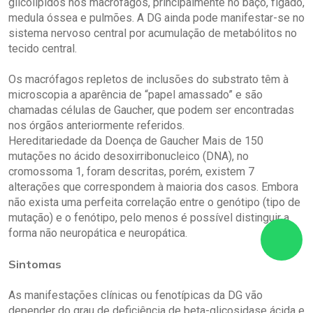
glicolípidos nos macrófagos, principalmente no baço, fígado,
medula óssea e pulmões. A DG ainda pode manifestar-se no
sistema nervoso central por acumulação de metabólitos no
tecido central.
Os macrófagos repletos de inclusões do substrato têm à
microscopia a aparência de “papel amassado” e são
chamadas células de Gaucher, que podem ser encontradas
nos órgãos anteriormente referidos.
Hereditariedade da Doença de Gaucher Mais de 150
mutações no ácido desoxirribonucleico (DNA), no
cromossoma 1, foram descritas, porém, existem 7
alterações que correspondem à maioria dos casos. Embora
não exista uma perfeita correlação entre o genótipo (tipo de
mutação) e o fenótipo, pelo menos é possível distinguir a
forma não neuropática e neuropática.
Sintomas
As manifestações clínicas ou fenotípicas da DG vão
depender do grau de deficiência de beta-glicosidase ácida e