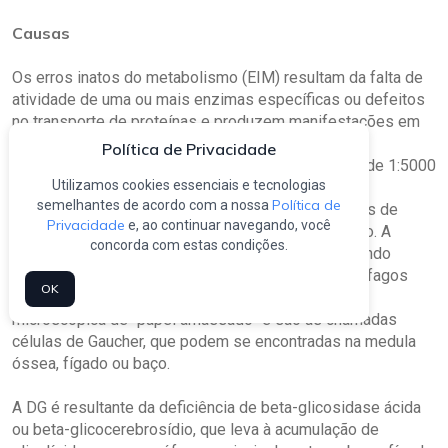
Causas
Os erros inatos do metabolismo (EIM) resultam da falta de
atividade de uma ou mais enzimas específicas ou defeitos
no transporte de proteínas e produzem manifestações em
cada órgão desde a vida fetal à geriátrica.
Política de Privacidade
A incidência a acumulativa internacional dos EIM é de 1:5000
Utilizamos cookies essenciais e tecnologias
dos recém-nascidos vivos.
Política de
semelhantes de acordo com a nossa
A DG é um EIM do grupo das doenças lisossômicas de
Privacidade
e, ao continuar navegando, você
depósito, sendo a mais frequente do referido grupo. A
concorda com estas condições.
herança da doença é autossômica recessiva, podendo
comprometer filhos de ambos os sexos. Os macrófagos
OK
com as inclusões do substrato têm uma aparência
microscópica de “papel amassado” e são as chamadas
células de Gaucher, que podem se encontradas na medula
óssea, fígado ou baço.
A DG é resultante da deficiência de beta-glicosidase ácida
ou beta-glicocerebrosídio, que leva à acumulação de