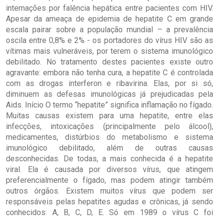
internações por falência hepática entre pacientes com HIV.
Apesar da ameaça de epidemia de hepatite C em grande
escala pairar sobre a população mundial – a prevalência
oscila entre 0,8% e 2% - os portadores do vírus HIV são as
vítimas mais vulneráveis, por terem o sistema imunológico
debilitado. No tratamento destes pacientes existe outro
agravante: embora não tenha cura, a hepatite C é controlada
com as drogas interferon e ribavirina. Elas, por si só,
diminuem as defesas imunológicas já prejudicadas pela
Aids. Início O termo “hepatite” significa inflamação no fígado.
Muitas causas existem para uma hepatite, entre elas
infecções, intoxicações (principalmente pelo álcool),
medicamentes, distúrbios do metabolismo e sistema
imunológico debilitado, além de outras causas
desconhecidas. De todas, a mais conhecida é a hepatite
viral. Ela é causada por diversos vírus, que atingem
preferencialmente o fígado, mas podem atingir também
outros órgãos. Existem muitos vírus que podem ser
responsáveis pelas hepatites agudas e crônicas, já sendo
conhecidos: A, B, C, D, E. Só em 1989 o vírus C foi