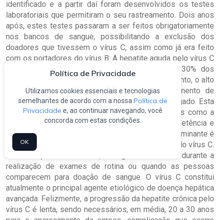
identificado e a partir daí foram desenvolvidos os testes
laboratoriais que permitiram o seu rastreamento. Dois anos
após, estes testes passaram a ser feitos obrigatoriamente
nos bancos de sangue, possibilitando a exclusão dos
doadores que tivessem o vírus C, assim como já era feito
com os portadores do vírus B. A hepatite aguda pelo vírus C
é geralmente assintomática, com apenas 20 a 30% dos
Política de Privacidade
pacientes desenvolvendo sintomas leves. No entanto, o alto
índice de cronificação (>85%) leva ao aparecimento de
Utilizamos cookies essenciais e tecnologias
Política de
semelhantes de acordo com a nossa
seqüelas, como a cirrose e o tumor primário de fígado. Esta
Privacidade
e, ao continuar navegando, você
evolução é provavelmente influenciada por fatores como a
concorda com estas condições.
via de infecção, idade do hospedeiro, imunocompetência e
perfil genético do portador. Felizmente, a forma fulminante é
OK
raramente descrita em pacientes com infecção pelo vírus C.
Na maior parte dos casos, o diagnóstico é feito durante a
realização de exames de rotina ou quando as pessoas
comparecem para doação de sangue. O vírus C constitui
atualmente o principal agente etiológico de doença hepática
avançada. Felizmente, a progressão da hepatite crônica pelo
vírus C é lenta, sendo necessários, em média, 20 a 30 anos