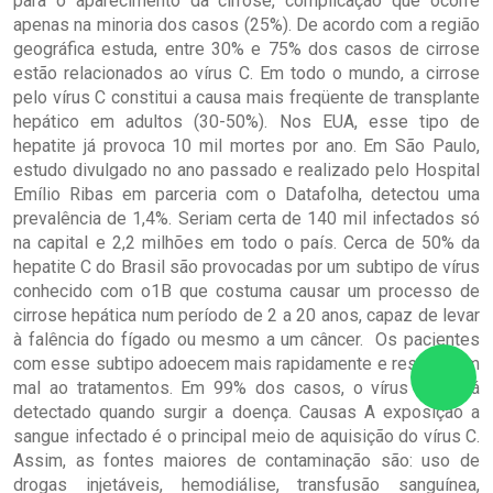
para o aparecimento da cirrose, complicação que ocorre
apenas na minoria dos casos (25%). De acordo com a região
geográfica estuda, entre 30% e 75% dos casos de cirrose
estão relacionados ao vírus C. Em todo o mundo, a cirrose
pelo vírus C constitui a causa mais freqüente de transplante
hepático em adultos (30-50%). Nos EUA, esse tipo de
hepatite já provoca 10 mil mortes por ano. Em São Paulo,
estudo divulgado no ano passado e realizado pelo Hospital
Emílio Ribas em parceria com o Datafolha, detectou uma
prevalência de 1,4%. Seriam certa de 140 mil infectados só
na capital e 2,2 milhões em todo o país. Cerca de 50% da
hepatite C do Brasil são provocadas por um subtipo de vírus
conhecido com o1B que costuma causar um processo de
cirrose hepática num período de 2 a 20 anos, capaz de levar
à falência do fígado ou mesmo a um câncer. Os pacientes
com esse subtipo adoecem mais rapidamente e respondem
mal ao tratamentos. Em 99% dos casos, o vírus só será
detectado quando surgir a doença. Causas A exposição a
sangue infectado é o principal meio de aquisição do vírus C.
Assim, as fontes maiores de contaminação são: uso de
drogas injetáveis, hemodiálise, transfusão sanguínea,