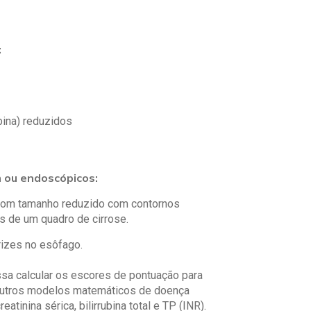
:
ina) reduzidos
 ou endoscópicos:
 com tamanho reduzido com contornos
es de um quadro de cirrose.
izes no esôfago.
a calcular os escores de pontuação para
 outros modelos matemáticos de doença
atinina sérica, bilirrubina total e TP (INR).