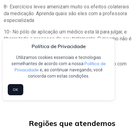
8- Exercícios leves amenizam muito os efeitos colaterais
da medicação. Aprenda quais são eles com a professora
especializada
10- No pólo de aplicação um médico esta lá para julgar, e
liberar todo o processo de seu tratamento. O mesmo não é
o seu médico de referência, portanto caso haja
Política de Privacidade
intercorrências, contate seu medico.
Utilizamos cookies essenciais e tecnologias
Política de
11- Se tiver qualquer dúvida tente entrar em contato com
semelhantes de acordo com a nossa
Privacidade
e, ao continuar navegando, você
seu médico.
concorda com estas condições.
OK
Regiões que atendemos