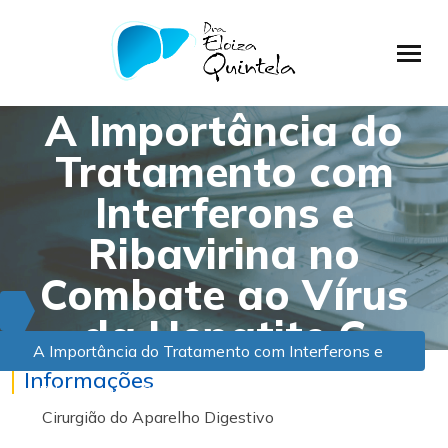
A Importância do
Tratamento com
Interferons e
Ribavirina no
Combate ao Vírus
da Hepatite C
A Importância do Tratamento com Interferons e
Informações
Ribavirina no Combate ao Vírus da Hepatite C
Cirurgião do Aparelho Digestivo