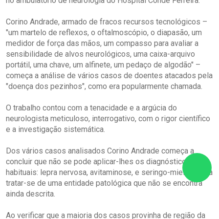
no ambulatório de neurologia do Hospital Conde Ferreira.
Corino Andrade, armado de fracos recursos tecnológicos –
"um martelo de reflexos, o oftalmoscópio, o diapasão, um
medidor de força das mãos, um compasso para avaliar a
sensibilidade de alvos neurológicos, uma caixa-arquivo
portátil, uma chave, um alfinete, um pedaço de algodão" –
começa a análise de vários casos de doentes atacados pela
"doença dos pezinhos", como era popularmente chamada.
O trabalho contou com a tenacidade e a argúcia do
neurologista meticuloso, interrogativo, com o rigor científico
e a investigação sistemática.
Dos vários casos analisados Corino Andrade começa a
concluir que não se pode aplicar-lhes os diagnósticos
habituais: lepra nervosa, avitaminose, e seringo-mielia. Julga
tratar-se de uma entidade patológica que não se encontra
ainda descrita.
Ao verificar que a maioria dos casos provinha de região da