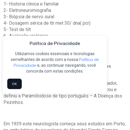
1- Historia clinica e familiar
2- Eletroneuromiografia
3- Biópsia de nervo sural
4- Dosagem sérica de ttr met 30/ dna( pcr)
5- Test de tilt
6- Avaliação urológica
7- Avaliação psicológica
Política de Privacidade
8- Avaliação cardiológica
Utilizamos cookies essenciais e tecnologias
Política de
semelhantes de acordo com a nossa
Privacidade
e, ao continuar navegando, você
Mário Corino Andrade e a doença dos pezinhos
concorda com estas condições.
O Dr. Corino Andrade, ilustre neurologista e investigador,
OK
antigo aluno do Liceu de Beja, identificou, caracterizou e
definiu a Paramiloidose de tipo português – A Doença dos
Pezinhos.
Em 1939 este neurologista começa seus estudos em Porto,