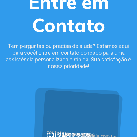
Entre em
Contato
Tem perguntas ou precisa de ajuda? Estamos aqui
para você! Entre em contato conosco para uma
assistência personalizada e rápida. Sua satisfação é
nossa prioridade!
contato@eloizaquintela.com.br
(11) 5055-9600
(11) 91500-5535