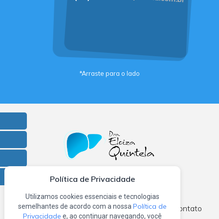
*Arraste para o lado
Facebook
Instagram
X
Linkedin
Política de Privacidade
Utilizamos cookies essenciais e tecnologias
Política de
semelhantes de acordo com a nossa
Home
Sobre nós
Atendimento
Blog
Contato
Privacidade
e, ao continuar navegando, você