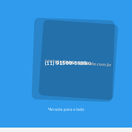
contato@eloizaquintela.com.br
(11) 5055-9600
(11) 91500-5535
*Arraste para o lado